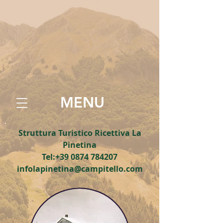
MENU
Struttura Turistico Ricettiva La
Pinetina
Tel:
+39 0874 784207
infolapinetina@campitello.com