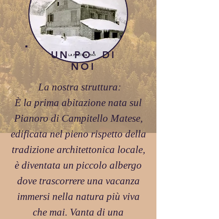
UN PO' DI
NOI
La nostra struttura:
È la prima abitazione nata sul
Pianoro di Campitello Matese,
edificata nel pieno rispetto della
tradizione architettonica locale,
è diventata un piccolo albergo
dove trascorrere una vacanza
immersi nella natura più viva
che mai. Vanta di una